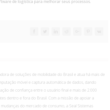
oftware de logística para melhorar seus processos.
Facebook
Twitter
Linkedin
Reddit
Google+
Pinterest
Vk
adora de soluções de mobilidade do Brasil e atua há mais de
mputação móvel e captura automática de dados, dando
ção de confiança entre o usuário final e mais de 2.000
tes dentro e fora do Brasil. Com a missão de apoiar a
s mudanças do mercado de consumo, a Seal Sistemas