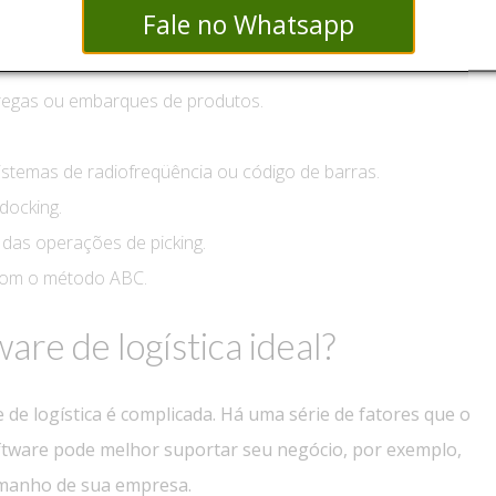
Fale no Whatsapp
a os produtos que entram no inventário.
a o cliente final.
egas ou embarques de produtos.
stemas de radiofreqüência ou código de barras.
docking.
 das operações de picking.
 com o método ABC.
are de logística ideal?
 de logística é complicada. Há uma série de fatores que o
ftware pode melhor suportar seu negócio, por exemplo,
amanho de sua empresa.