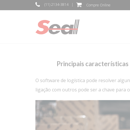
(11) 2134-3814
|
Compre Online
Principais característica
O software de logística pode resolver algu
ligação com outros pode ser a chave para o