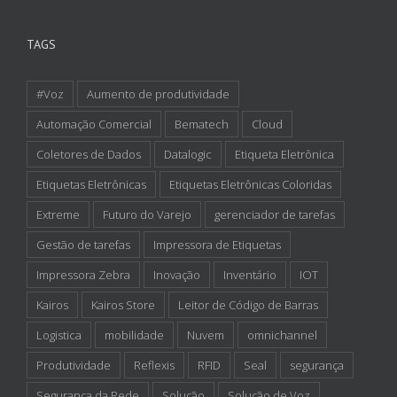
TAGS
#Voz
Aumento de produtividade
Automação Comercial
Bematech
Cloud
Coletores de Dados
Datalogic
Etiqueta Eletrônica
Etiquetas Eletrônicas
Etiquetas Eletrônicas Coloridas
Extreme
Futuro do Varejo
gerenciador de tarefas
Gestão de tarefas
Impressora de Etiquetas
Impressora Zebra
Inovação
Inventário
IOT
Kairos
Kairos Store
Leitor de Código de Barras
Logistica
mobilidade
Nuvem
omnichannel
Produtividade
Reflexis
RFID
Seal
segurança
Segurança da Rede
Solução
Solução de Voz