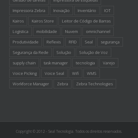
Gestão de tarefas
Impressora de Etiquetas
Impressora Zebra
Inovação
Inventário
IOT
Kairos
Kairos Store
Leitor de Código de Barras
Logistica
mobilidade
Nuvem
omnichannel
Produtividade
Reflexis
RFID
Seal
segurança
Segurança da Rede
Solução
Solução de Voz
supply chain
task manager
tecnologia
Varejo
Voice Picking
Voice Seal
Wifi
WMS
Workforce Manager
Zebra
Zebra Technologies
Copyright © 2012 - Seal Tecnologia. Todos os direitos reservados.