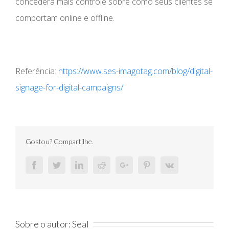
concederá mais controle sobre como seus clientes se
comportam online e offline.
Referência:
https://www.ses-imagotag.com/blog/digital-
signage-for-digital-campaigns/
Gostou? Compartilhe.
Facebook
Twitter
Linkedin
Reddit
Google+
Pinterest
Vk
Sobre o autor:
Seal