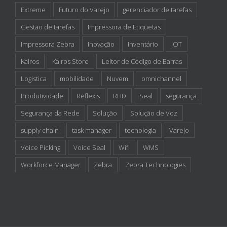
Extreme
Futuro do Varejo
gerenciador de tarefas
Gestão de tarefas
Impressora de Etiquetas
Impressora Zebra
Inovação
Inventário
IOT
Kairos
Kairos Store
Leitor de Código de Barras
Logistica
mobilidade
Nuvem
omnichannel
Produtividade
Reflexis
RFID
Seal
segurança
Segurança da Rede
Solução
Solução de Voz
supply chain
task manager
tecnologia
Varejo
Voice Picking
Voice Seal
Wifi
WMS
Workforce Manager
Zebra
Zebra Technologies