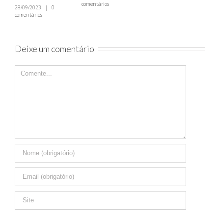
comentários
ELETR
8/09/2023
|
0
omentários
21/12/20
comentári
Deixe um comentário
Comente