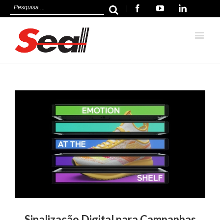
|
Facebook
Youtube
Linkedin
Ver
imagem
maior
Sinalização Digital para Campanhas