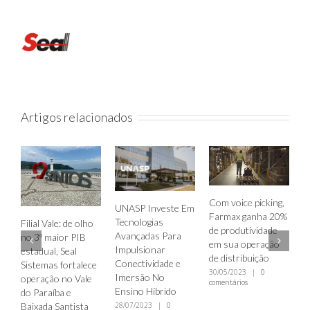
Artigos relacionados
Com voice picking,
UNASP Investe Em
VAREJI
Farmax ganha 20%
Tecnologias
TECNO
ilial Vale: de olho
de produtividade
Avançadas Para
PODE 
o 3º maior PIB
em sua operação
Impulsionar
O USO
stadual, Seal
de distribuição
Conectividade e
ELETRI
istemas fortalece
30/05/2023
|
0
Imersão No
O VAL
peração no Vale
comentários
Ensino Híbrido
CONTA
o Paraíba e
CAIXA
aixada Santista
28/07/2023
|
0