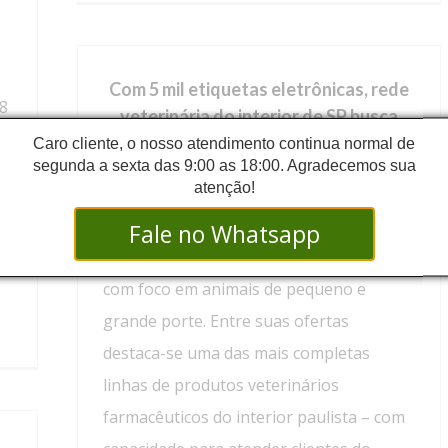
Com 5 mil etiquetas eletrônicas, rede
 8
veterinária do interior de SP busca
ampliar vendas na Black Friday
Caro cliente, o nosso atendimento continua normal de
segunda a sexta das 9:00 as 18:00. Agradecemos sua
atenção!
A Natureza Produtos Veterinários é uma
om
rede voltada ao comércio atacadista,
Fale no Whatsapp
es
varejista e distribuição de produtos agro
20
com foco em animais de pequeno e
grande porte. Entre suas ofertas
destaca-se uma das mais completas
linhas de produtos veterinários
farmacêuticos do interior paulista – com