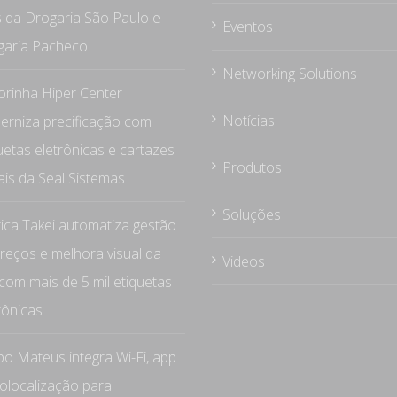
s da Drogaria São Paulo e
Eventos
garia Pacheco
Networking Solutions
rinha Hiper Center
Notícias
rniza precificação com
uetas eletrônicas e cartazes
Produtos
tais da Seal Sistemas
Soluções
rica Takei automatiza gestão
reços e melhora visual da
Videos
 com mais de 5 mil etiquetas
rônicas
o Mateus integra Wi-Fi, app
olocalização para