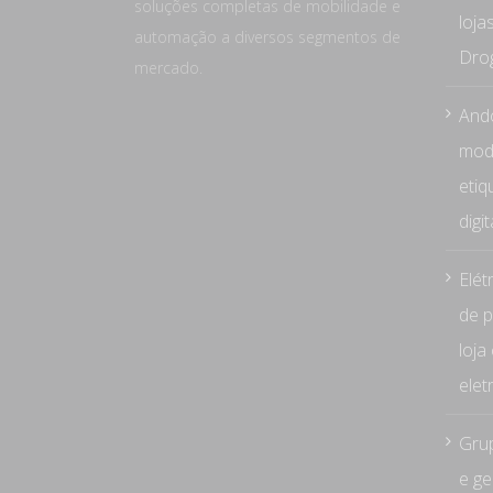
soluções completas de mobilidade e
loja
automação a diversos segmentos de
Dro
mercado.
Ando
mode
etiq
digi
Elét
de p
loja
elet
Grup
e ge