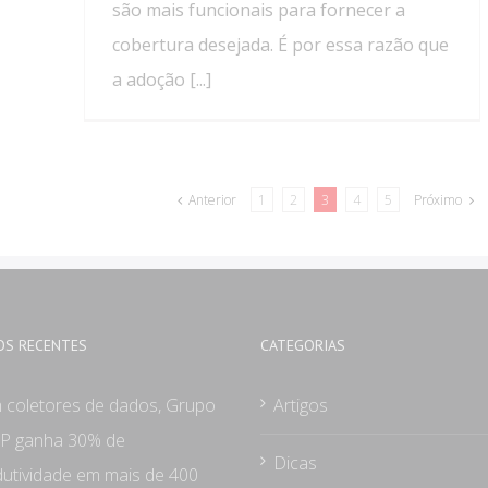
são mais funcionais para fornecer a
cobertura desejada. É por essa razão que
a adoção [...]
Anterior
1
2
3
4
5
Próximo
OS RECENTES
CATEGORIAS
 coletores de dados, Grupo
Artigos
P ganha 30% de
Dicas
utividade em mais de 400