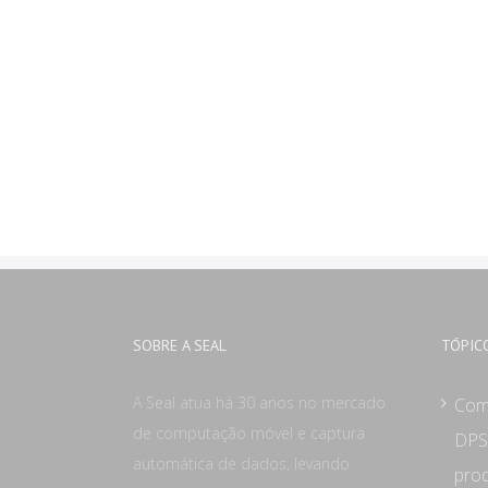
SOBRE A SEAL
TÓPIC
A Seal atua há 30 anos no mercado
Com
de computação móvel e captura
DPS
automática de dados, levando
prod