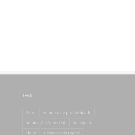
TAGS
#Voz
Aumento de produtividade
Automação Comercial
Bematech
Cloud
Coletores de Dados