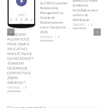
quinta (25) sobre
Zebra 3600 Seri
da CRN (Customer
tendências
de leitores Ultra
Relationship
tecnológicas para
Robustos
Management ou
centros de
28/01/2021
|
0
Gestão de
comentários
distribuição
Relacionamento
24/02/2021
|
0
com o Cliente) em
comentários
2020
DE!
07/05/2021
|
0
VOCÊ
comentários
AR O
IVO
TALKIE
ROSOFT
M
 DE
TIVOS
Deixe um comentário
D™.
Comente
|
0