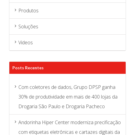
Videos
Posts Recentes
Com coletores de dados, Grupo DPSP ganha
30% de produtividade em mais de 400 lojas da
Drogaria São Paulo e Drogaria Pacheco
Andorinha Hiper Center moderniza precificação
com etiquetas eletrônicas e cartazes digitais da
Seal Sistemas
Elétrica Takei automatiza gestão de preços e
melhora visual da loja com mais de 5 mil
etiquetas eletrônicas