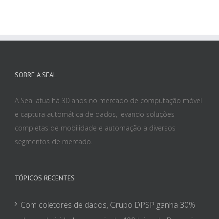
SOBRE A SEAL
A Seal atua há 30 anos no mercado de computação móvel
e captura automática de dados, levando soluções
completas de mobilidade e automação a diversos
segmentos de mercado.
TÓPICOS RECENTES
Com coletores de dados, Grupo DPSP ganha 30%
de produtividade em mais de 400 lojas da Drogaria
São Paulo e Drogaria Pacheco
Andorinha Hiper Center moderniza precificação
com etiquetas eletrônicas e cartazes digitais da