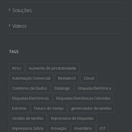
TAGS
#Voz
Aumento de produtividade
Automação Comercial
Bematech
Cloud
Coletores de Dados
Datalogic
Etiqueta Eletrônica
Etiquetas Eletrônicas
Etiquetas Eletrônicas Coloridas
Extreme
Futuro do Varejo
gerenciador de tarefas
Gestão de tarefas
Impressora de Etiquetas
Impressora Zebra
Inovação
Inventário
IOT
Kairos
Kairos Store
Leitor de Código de Barras
Logistica
mobilidade
Nuvem
omnichannel
Produtividade
Reflexis
RFID
Seal
segurança
Segurança da Rede
Solução
Solução de Voz